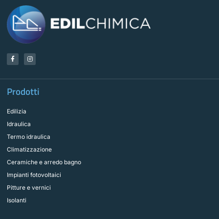
F
I
a
n
c
s
e
t
b
a
o
g
Prodotti
o
r
k
a
-
m
f
Edilizia
Idraulica
Termo idraulica
Climatizzazione
Ceramiche e arredo bagno
Impianti fotovoltaici
Pitture e vernici
Isolanti