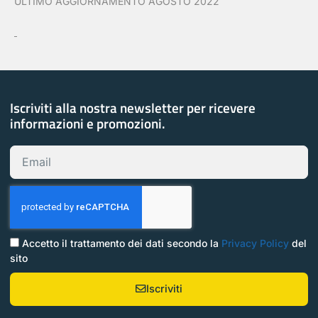
ULTIMO AGGIORNAMENTO AGOSTO 2022
Iscriviti alla nostra newsletter per ricevere
informazioni e promozioni.
Email
Trattamento
Accetto il trattamento dei dati secondo la
Privacy Policy
del
dati
sito
Iscriviti